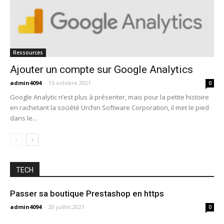
Ressources
Ajouter un compte sur Google Analytics
admin4094
-
15 octobre 2021
0
Google Analytic n’est plus à présenter, mais pour la petite histoire
en rachetant la société Urchin Software Corporation, il met le pied
dans le...
TECH
Passer sa boutique Prestashop en https
admin4094
-
20 juillet 2021
0