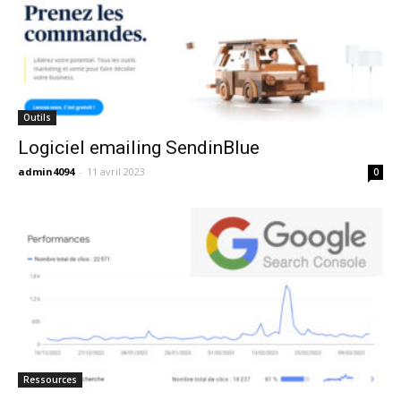
Outils
Logiciel emailing SendinBlue
admin4094
-
11 avril 2023
0
Ressources