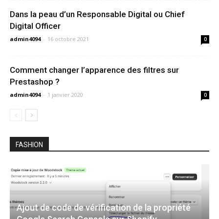
Dans la peau d’un Responsable Digital ou Chief
Digital Officer
admin4094
-
16 octobre 2021
0
Comment changer l’apparence des filtres sur
Prestashop ?
admin4094
-
1 janvier 2020
0
FASHION
Ajout de code de vérification de la propriété