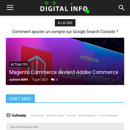
A LA UNE
Comment ajouter un compte sur Google Search Console ?
L
ACTUALITÉS
Magento Commerce devient Adobe Commerce
admin4094
-
7 juin 2021
0
a
DON'T MISS