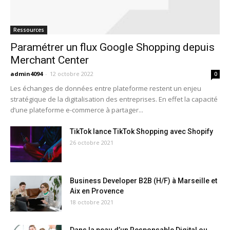
Ressources
Paramétrer un flux Google Shopping depuis
Merchant Center
admin4094
-
12 octobre 2022
0
Les échanges de données entre plateforme restent un enjeu
stratégique de la digitalisation des entreprises. En effet la capacité
d’une plateforme e-commerce à partager...
TikTok lance TikTok Shopping avec Shopify
26 octobre 2021
Business Developer B2B (H/F) à Marseille et
Aix en Provence
18 octobre 2021
Dans la peau d’un Responsable Digital ou