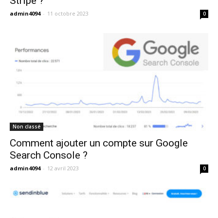
Stripe ?
admin4094
-
11 octobre 2023
0
Non classé
Comment ajouter un compte sur Google
Search Console ?
admin4094
-
12 avril 2023
0