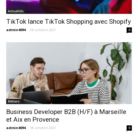
Actualités
TikTok lance TikTok Shopping avec Shopify
admin4094
-
26 octobre 2021
0
Métiers
Business Developer B2B (H/F) à Marseille
et Aix en Provence
admin4094
-
18 octobre 2021
0